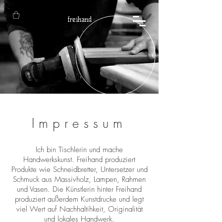
freihand
Impressum
Ich bin Tischlerin und mache
Handwerkskunst. Freihand produziert
Produkte wie Schneidbretter, Untersetzer und
Schmuck aus Massivholz, Lampen, Rahmen
und Vasen. Die Künstlerin hinter Freihand
produziert außerdem Kunstdrucke und legt
viel Wert auf Nachhaltihkeit, Originalität
und lokales Handwerk.