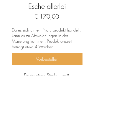
Esche allerlei
Preis
€ 170,00
Da es sich um ein Naturprodukt handelt,
kann es zu Abweichungen in der
Maserung kommen. Produktionszeit
beträgt etwa 4 Wochen.
Vorbestellen
Einzigartiges Stirnholzbrett.
Schneid- bzw. Jausenbrett aus
Eschenholz mit bunter Einrahmung.
Geölt und gewachst.
Von Natur aus antibakteriell.
Lebensmittelecht.
Nur Handwäsche.
Impressum