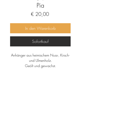
Pia
Preis
€ 20,00
In den Warenkorb
Sofortkauf
Anhänger aus heimischem Nuss-, Kirsch-
und Ulmenholz.
Geölt und gewachst.
Kette aus gewachster Baumwolle.
Größe
Maße: ca. 5x3x0,5 cm