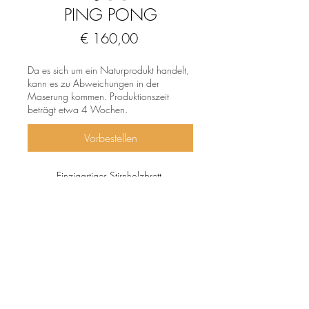
PING PONG
Preis
€ 160,00
Da es sich um ein Naturprodukt handelt,
kann es zu Abweichungen in der
Maserung kommen. Produktionszeit
beträgt etwa 4 Wochen.
Vorbestellen
Einzigartiges Stirnholzbrett.
Schneid- bzw. Jausenbrett aus Eschen-,
Robinien-, Ulmen- und Zwetschkenholz.
Geölt und gewachst.
Von Natur aus antibakteriell.
Lebensmittelecht.
Nur Handwäsche.
Impressum