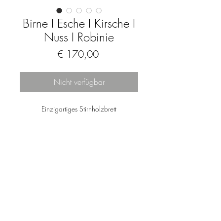
Birne I Esche I Kirsche I
Nuss I Robinie
Preis
€ 170,00
Nicht verfügbar
Einzigartiges Stirnholzbrett
Schneid- bzw. Servierbrett aus Birnen-,
Eschen-, Kirschen-, Nuss- und
Robinienholz.
Geölt und gewachst.
Von Natur aus antibakteriell.
Lebensmittelecht.
Nur Handwäsche.
Impressum
Datenschutz