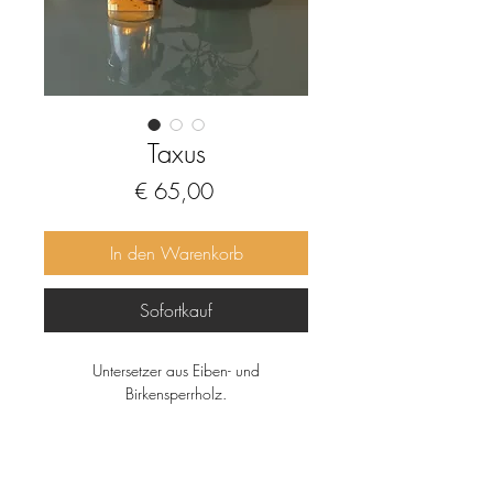
Taxus
Preis
€ 65,00
In den Warenkorb
Sofortkauf
Untersetzer aus Eiben- und
Birkensperrholz.
Handgezinkt und rund geschliffen.
Geölt und gewachst.
Giftigkeit der Eibe