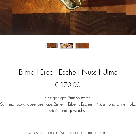
Birne I Eibe I Esche I Nuss I Ulme
Preis
€ 170,00
Einzigartiges Stirnholzbrett.
Schneid- bzw. Jausenbrett aus Birnen-, Eiben-, Eschen-, Nuss-, und Ulmenholz
Geölt und gewachst.
Von Natur aus antibakteriell.
Lebensmittelecht.
Nur Handwäsche.
Da es sich um ein Naturprodukt handelt, kann