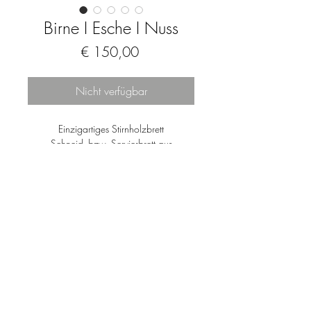
Birne I Esche I Nuss
Preis
€ 150,00
Nicht verfügbar
Einzigartiges Stirnholzbrett
Schneid- bzw. Servierbrett aus
heimischen Birnen-, Eschen- und
Nussholz.
Geölt und gewachst.
Von Natur aus antibakteriell.
Lebensmittelecht.
Nur Handwäsche.
Impressum
Datenschutz
© 2024 freihand