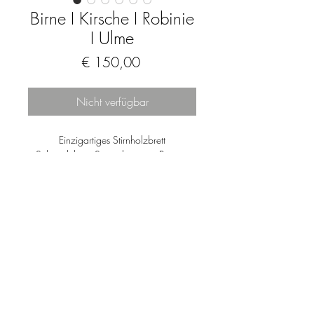
Birne I Kirsche I Robinie
I Ulme
Preis
€ 150,00
Nicht verfügbar
Einzigartiges Stirnholzbrett
Schneid- bzw Servierbrett aus Birnen-,
Kirschen-, Robinien- und Ulmenholz.
Geölt und gewachst.
Von Natur aus antibakteriell
Lebensmittelecht
Nur Handwäsche
Impressum
Datenschutz