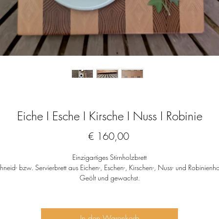
Eiche I Esche I Kirsche I Nuss I Robinie
Preis
€ 160,00
Einzigartiges Stirnholzbrett
hneid- bzw. Servierbrett aus Eichen-, Eschen-, Kirschen-, Nuss- und Robinienho
Geölt und gewachst.
Von Natur aus antibakteriell.
Lebensmittelecht.
Nur Handwäsche.
In den Warenkorb